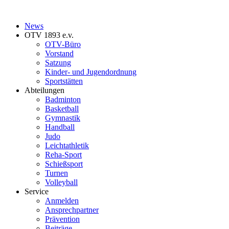
News
OTV 1893 e.v.
OTV-Büro
Vorstand
Satzung
Kinder- und Jugendordnung
Sportstätten
Abteilungen
Badminton
Basketball
Gymnastik
Handball
Judo
Leichtathletik
Reha-Sport
Schießsport
Turnen
Volleyball
Service
Anmelden
Ansprechpartner
Prävention
Beiträge