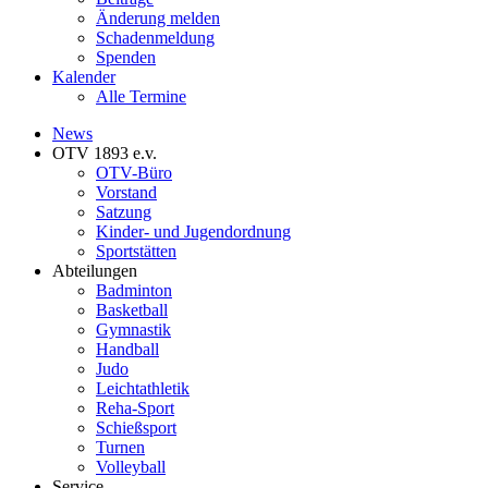
Änderung melden
Schadenmeldung
Spenden
Kalender
Alle Termine
News
OTV 1893 e.v.
OTV-Büro
Vorstand
Satzung
Kinder- und Jugendordnung
Sportstätten
Abteilungen
Badminton
Basketball
Gymnastik
Handball
Judo
Leichtathletik
Reha-Sport
Schießsport
Turnen
Volleyball
Service