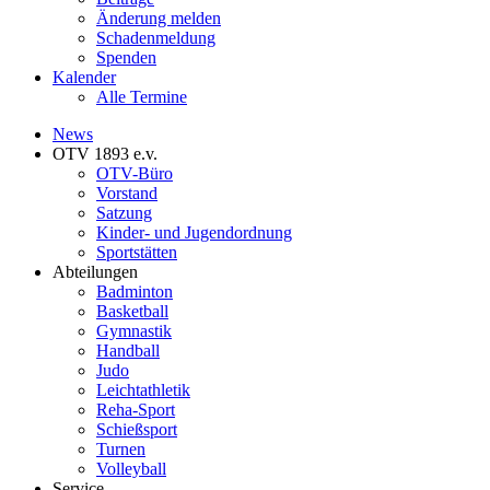
Änderung melden
Schadenmeldung
Spenden
Kalender
Alle Termine
News
OTV 1893 e.v.
OTV-Büro
Vorstand
Satzung
Kinder- und Jugendordnung
Sportstätten
Abteilungen
Badminton
Basketball
Gymnastik
Handball
Judo
Leichtathletik
Reha-Sport
Schießsport
Turnen
Volleyball
Service