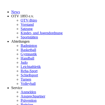
News
OTV 1893 e.v.
OTV-Büro
Vorstand
Satzung
Kinder- und Jugendordnung
Sportstätten
Abteilungen
Badminton
Basketball
Gymnastik
Handball
Judo
Leichtathletik
Reha-Sport
Schießsport
Turnen
Volleyball
Service
Anmelden
Ansprechpartner
Prävention
Beiträge