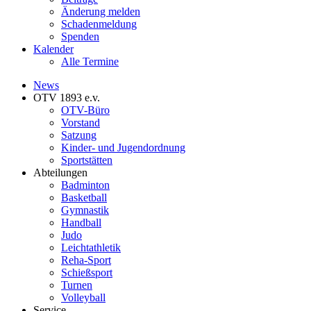
Änderung melden
Schadenmeldung
Spenden
Kalender
Alle Termine
News
OTV 1893 e.v.
OTV-Büro
Vorstand
Satzung
Kinder- und Jugendordnung
Sportstätten
Abteilungen
Badminton
Basketball
Gymnastik
Handball
Judo
Leichtathletik
Reha-Sport
Schießsport
Turnen
Volleyball
Service