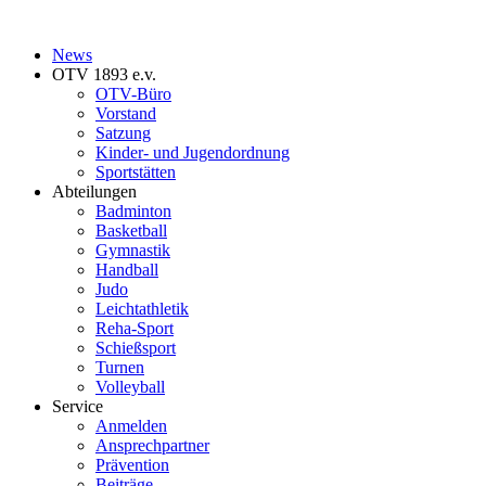
News
OTV 1893 e.v.
OTV-Büro
Vorstand
Satzung
Kinder- und Jugendordnung
Sportstätten
Abteilungen
Badminton
Basketball
Gymnastik
Handball
Judo
Leichtathletik
Reha-Sport
Schießsport
Turnen
Volleyball
Service
Anmelden
Ansprechpartner
Prävention
Beiträge