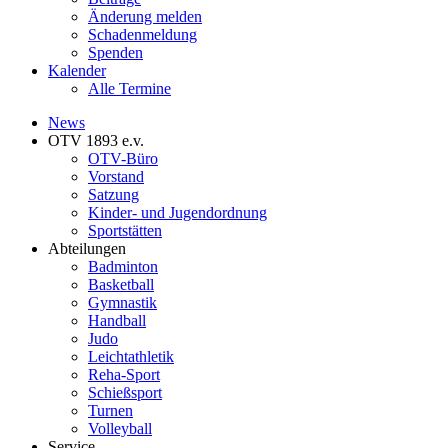
Änderung melden
Schadenmeldung
Spenden
Kalender
Alle Termine
News
OTV 1893 e.v.
OTV-Büro
Vorstand
Satzung
Kinder- und Jugendordnung
Sportstätten
Abteilungen
Badminton
Basketball
Gymnastik
Handball
Judo
Leichtathletik
Reha-Sport
Schießsport
Turnen
Volleyball
Service