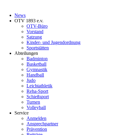
News
OTV 1893 e.v.
OTV-Büro
Vorstand
Satzung
Kinder- und Jugendordnung
Sportstätten
Abteilungen
Badminton
Basketball
Gymnastik
Handball
Judo
Leichtathletik
Reha-Sport
Schießsport
Turnen
Volleyball
Service
Anmelden
Ansprechpartner
Prävention
Beiträge