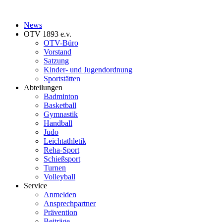
News
OTV 1893 e.v.
OTV-Büro
Vorstand
Satzung
Kinder- und Jugendordnung
Sportstätten
Abteilungen
Badminton
Basketball
Gymnastik
Handball
Judo
Leichtathletik
Reha-Sport
Schießsport
Turnen
Volleyball
Service
Anmelden
Ansprechpartner
Prävention
Beiträge