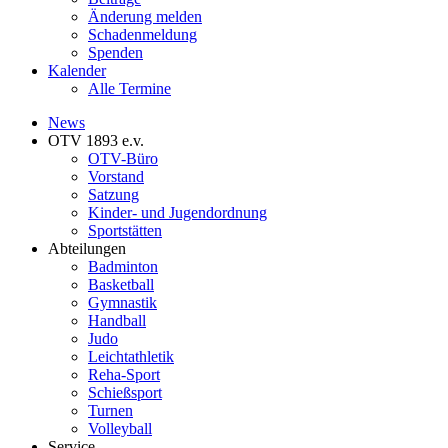
Änderung melden
Schadenmeldung
Spenden
Kalender
Alle Termine
News
OTV 1893 e.v.
OTV-Büro
Vorstand
Satzung
Kinder- und Jugendordnung
Sportstätten
Abteilungen
Badminton
Basketball
Gymnastik
Handball
Judo
Leichtathletik
Reha-Sport
Schießsport
Turnen
Volleyball
Service