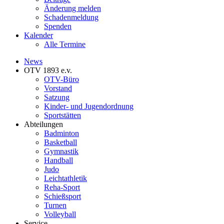
Änderung melden
Schadenmeldung
Spenden
Kalender
Alle Termine
News
OTV 1893 e.v.
OTV-Büro
Vorstand
Satzung
Kinder- und Jugendordnung
Sportstätten
Abteilungen
Badminton
Basketball
Gymnastik
Handball
Judo
Leichtathletik
Reha-Sport
Schießsport
Turnen
Volleyball
Service