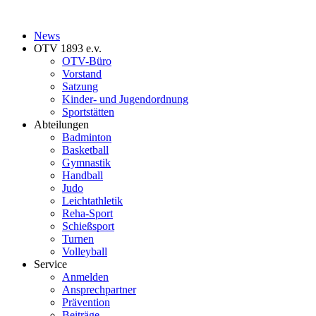
News
OTV 1893 e.v.
OTV-Büro
Vorstand
Satzung
Kinder- und Jugendordnung
Sportstätten
Abteilungen
Badminton
Basketball
Gymnastik
Handball
Judo
Leichtathletik
Reha-Sport
Schießsport
Turnen
Volleyball
Service
Anmelden
Ansprechpartner
Prävention
Beiträge