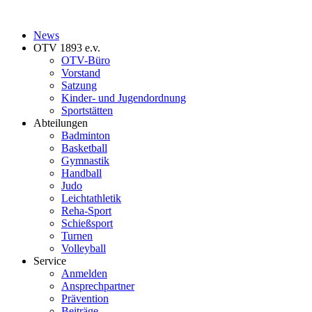
News
OTV 1893 e.v.
OTV-Büro
Vorstand
Satzung
Kinder- und Jugendordnung
Sportstätten
Abteilungen
Badminton
Basketball
Gymnastik
Handball
Judo
Leichtathletik
Reha-Sport
Schießsport
Turnen
Volleyball
Service
Anmelden
Ansprechpartner
Prävention
Beiträge