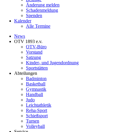
Änderung melden
Schadenmeldung
Spenden
Kalender
Alle Termine
News
OTV 1893 e.v.
OTV-Büro
Vorstand
Satzung
Kinder- und Jugendordnung
Sportstätten
Abteilungen
Badminton
Basketball
Gymnastik
Handball
Judo
Leichtathletik
Reha-Sport
Schießsport
Turnen
Volleyball
Service