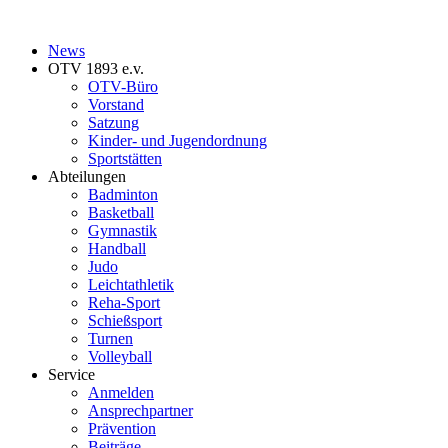
News
OTV 1893 e.v.
OTV-Büro
Vorstand
Satzung
Kinder- und Jugendordnung
Sportstätten
Abteilungen
Badminton
Basketball
Gymnastik
Handball
Judo
Leichtathletik
Reha-Sport
Schießsport
Turnen
Volleyball
Service
Anmelden
Ansprechpartner
Prävention
Beiträge