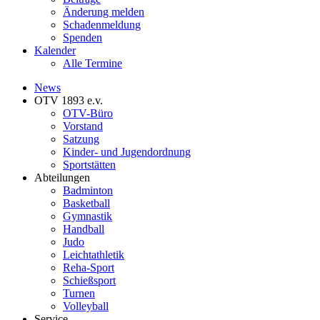
Änderung melden
Schadenmeldung
Spenden
Kalender
Alle Termine
News
OTV 1893 e.v.
OTV-Büro
Vorstand
Satzung
Kinder- und Jugendordnung
Sportstätten
Abteilungen
Badminton
Basketball
Gymnastik
Handball
Judo
Leichtathletik
Reha-Sport
Schießsport
Turnen
Volleyball
Service