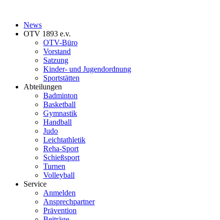
News
OTV 1893 e.v.
OTV-Büro
Vorstand
Satzung
Kinder- und Jugendordnung
Sportstätten
Abteilungen
Badminton
Basketball
Gymnastik
Handball
Judo
Leichtathletik
Reha-Sport
Schießsport
Turnen
Volleyball
Service
Anmelden
Ansprechpartner
Prävention
Beiträge