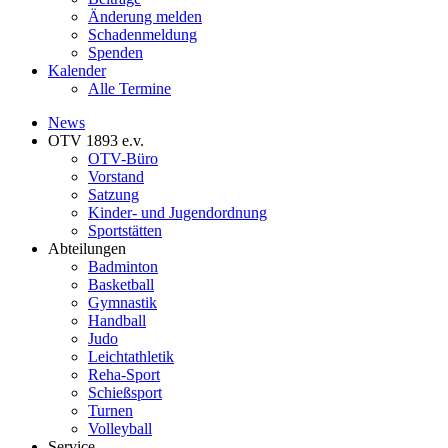
Änderung melden
Schadenmeldung
Spenden
Kalender
Alle Termine
News
OTV 1893 e.v.
OTV-Büro
Vorstand
Satzung
Kinder- und Jugendordnung
Sportstätten
Abteilungen
Badminton
Basketball
Gymnastik
Handball
Judo
Leichtathletik
Reha-Sport
Schießsport
Turnen
Volleyball
Service