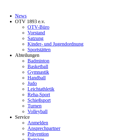
News
OTV 1893 e.v.
OTV-Büro
Vorstand
Satzung
Kinder- und Jugendordnung
Sportstätten
Abteilungen
Badminton
Basketball
Gymnastik
Handball
Judo
Leichtathletik
Reha-Sport
Schießsport
Turnen
Volleyball
Service
Anmelden
Ansprechpartner
Prävention
Beiträge