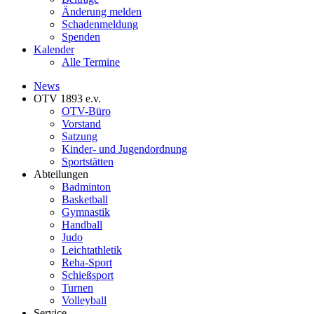
Änderung melden
Schadenmeldung
Spenden
Kalender
Alle Termine
News
OTV 1893 e.v.
OTV-Büro
Vorstand
Satzung
Kinder- und Jugendordnung
Sportstätten
Abteilungen
Badminton
Basketball
Gymnastik
Handball
Judo
Leichtathletik
Reha-Sport
Schießsport
Turnen
Volleyball
Service