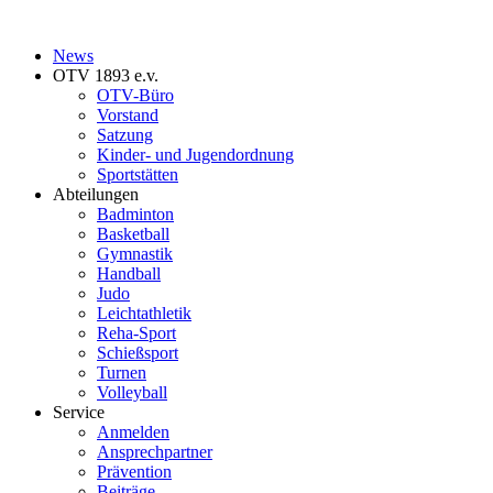
News
OTV 1893 e.v.
OTV-Büro
Vorstand
Satzung
Kinder- und Jugendordnung
Sportstätten
Abteilungen
Badminton
Basketball
Gymnastik
Handball
Judo
Leichtathletik
Reha-Sport
Schießsport
Turnen
Volleyball
Service
Anmelden
Ansprechpartner
Prävention
Beiträge