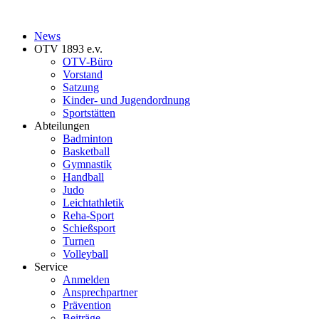
News
OTV 1893 e.v.
OTV-Büro
Vorstand
Satzung
Kinder- und Jugendordnung
Sportstätten
Abteilungen
Badminton
Basketball
Gymnastik
Handball
Judo
Leichtathletik
Reha-Sport
Schießsport
Turnen
Volleyball
Service
Anmelden
Ansprechpartner
Prävention
Beiträge