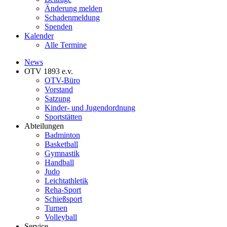
Änderung melden
Schadenmeldung
Spenden
Kalender
Alle Termine
News
OTV 1893 e.v.
OTV-Büro
Vorstand
Satzung
Kinder- und Jugendordnung
Sportstätten
Abteilungen
Badminton
Basketball
Gymnastik
Handball
Judo
Leichtathletik
Reha-Sport
Schießsport
Turnen
Volleyball
Service