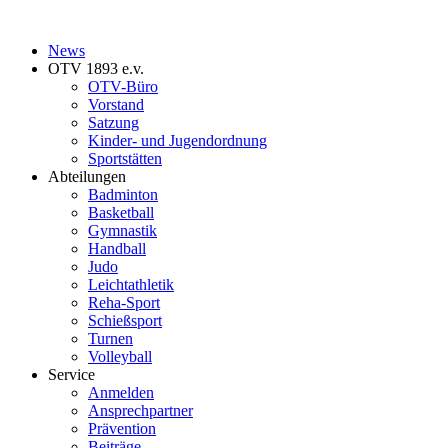
News
OTV 1893 e.v.
OTV-Büro
Vorstand
Satzung
Kinder- und Jugendordnung
Sportstätten
Abteilungen
Badminton
Basketball
Gymnastik
Handball
Judo
Leichtathletik
Reha-Sport
Schießsport
Turnen
Volleyball
Service
Anmelden
Ansprechpartner
Prävention
Beiträge