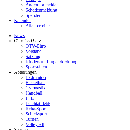
Änderung melden
Schadenmeldung
Spenden
Kalender
Alle Termine
News
OTV 1893 e.v.
OTV-Büro
Vorstand
Satzung
Kinder- und Jugendordnung
Sportstätten
Abteilungen
Badminton
Basketball
Gymnastik
Handball
Judo
Leichtathletik
Reha-Sport
Schießsport
Turnen
Volleyball
Service