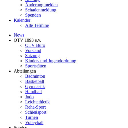
Änderung melden
Schadenmeldung
Spenden
Kalender
Alle Termine
News
OTV 1893 e.v.
OTV-Büro
Vorstand
Satzung
Kinder- und Jugendordnung
Sportstätten
Abteilungen
Badminton
Basketball
Gymnastik
Handball
Judo
Leichtathletik
Reha-Sport
Schießsport
Turnen
Volleyball
Service