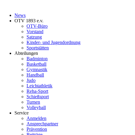
News
OTV 1893 e.v.
OTV-Büro
Vorstand
Satzung
Kinder- und Jugendordnung
Sportstätten
Abteilungen
Badminton
Basketball
Gymnastik
Handball
Judo
Leichtathletik
Reha-Sport
Schießsport
Turnen
Volleyball
Service
Anmelden
Ansprechpartner
Prävention
Beiträge