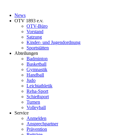
News
OTV 1893 e.v.
OTV-Büro
Vorstand
Satzung
Kinder- und Jugendordnung
Sportstätten
Abteilungen
Badminton
Basketball
Gymnastik
Handball
Judo
Leichtathletik
Reha-Sport
Schießsport
Turnen
Volleyball
Service
Anmelden
Ansprechpartner
Prävention
Beiträge