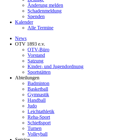
Änderung melden
Schadenmeldung
Spenden
Kalender
Alle Termine
News
OTV 1893 e.v.
OTV-Büro
Vorstand
Satzung
Kinder- und Jugendordnung
Sportstätten
Abteilungen
Badminton
Basketball
Gymnastik
Handball
Judo
Leichtathletik
Reha-Sport
Schießsport
Turnen
Volleyball
Service