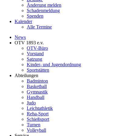
Änderung melden
Schadenmeldung
Spenden
Kalender
Alle Termine
News
OTV 1893 e.v.
OTV-Büro
Vorstand
Satzung
Kinder- und Jugendordnung
Sportstätten
Abteilungen
Badminton
Basketball
Gymnastik
Handball
Judo
Leichtathletik
Reha-Sport
Schießsport
Turnen
Volleyball
Service