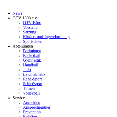
News
OTV 1893 e.v.
OTV-Büro
Vorstand
Satzung
Kinder- und Jugendordnung
Sportstätten
Abteilungen
Badminton
Basketball
Gymnastik
Handball
Judo
Leichtathletik
Reha-Sport
Schießsport
Turnen
Volleyball
Service
Anmelden
Ansprechpartner
Prävention
Beiträge