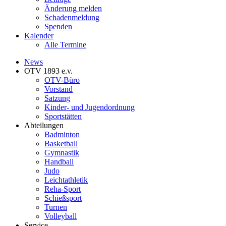
Änderung melden
Schadenmeldung
Spenden
Kalender
Alle Termine
News
OTV 1893 e.v.
OTV-Büro
Vorstand
Satzung
Kinder- und Jugendordnung
Sportstätten
Abteilungen
Badminton
Basketball
Gymnastik
Handball
Judo
Leichtathletik
Reha-Sport
Schießsport
Turnen
Volleyball
Service