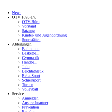
News
OTV 1893 e.v.
OTV-Büro
Vorstand
Satzung
Kinder- und Jugendordnung
Sportstätten
Abteilungen
Badminton
Basketball
Gymnastik
Handball
Judo
Leichtathletik
Reha-Sport
Schießsport
Turnen
Volleyball
Service
Anmelden
Ansprechpartner
Prävention
Beiträge