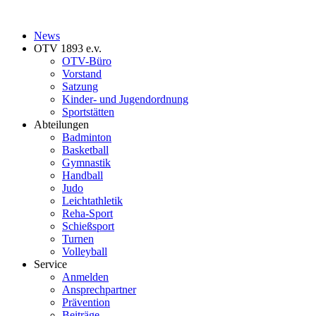
News
OTV 1893 e.v.
OTV-Büro
Vorstand
Satzung
Kinder- und Jugendordnung
Sportstätten
Abteilungen
Badminton
Basketball
Gymnastik
Handball
Judo
Leichtathletik
Reha-Sport
Schießsport
Turnen
Volleyball
Service
Anmelden
Ansprechpartner
Prävention
Beiträge