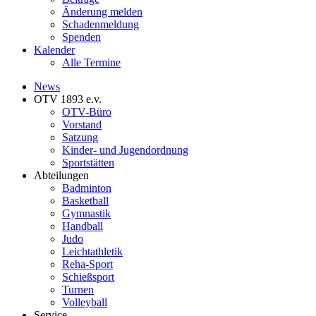
Änderung melden
Schadenmeldung
Spenden
Kalender
Alle Termine
News
OTV 1893 e.v.
OTV-Büro
Vorstand
Satzung
Kinder- und Jugendordnung
Sportstätten
Abteilungen
Badminton
Basketball
Gymnastik
Handball
Judo
Leichtathletik
Reha-Sport
Schießsport
Turnen
Volleyball
Service