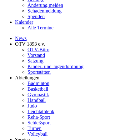
Änderung melden
Schadenmeldung
Spenden
Kalender
Alle Termine
News
OTV 1893 e.v.
OTV-Büro
Vorstand
Satzung
Kinder- und Jugendordnung
Sportstätten
Abteilungen
Badminton
Basketball
Gymnastik
Handball
Judo
Leichtathletik
Reha-Sport
Schießsport
Turnen
Volleyball
Service