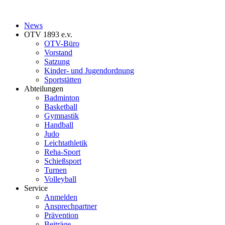
News
OTV 1893 e.v.
OTV-Büro
Vorstand
Satzung
Kinder- und Jugendordnung
Sportstätten
Abteilungen
Badminton
Basketball
Gymnastik
Handball
Judo
Leichtathletik
Reha-Sport
Schießsport
Turnen
Volleyball
Service
Anmelden
Ansprechpartner
Prävention
Beiträge