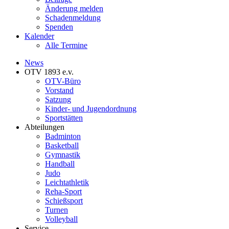
Änderung melden
Schadenmeldung
Spenden
Kalender
Alle Termine
News
OTV 1893 e.v.
OTV-Büro
Vorstand
Satzung
Kinder- und Jugendordnung
Sportstätten
Abteilungen
Badminton
Basketball
Gymnastik
Handball
Judo
Leichtathletik
Reha-Sport
Schießsport
Turnen
Volleyball
Service