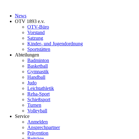
News
OTV 1893 e.v.
OTV-Büro
Vorstand
Satzung
Kinder- und Jugendordnung
Sportstätten
Abteilungen
Badminton
Basketball
Gymnastik
Handball
Judo
Leichtathletik
Reha-Sport
Schießsport
Turnen
Volleyball
Service
Anmelden
Ansprechpartner
Prävention
Beiträge