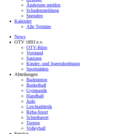
Änderung melden
Schadenmeldung
Spenden
Kalender
Alle Termine
News
OTV 1893 e.v.
OTV-Büro
Vorstand
Satzung
Kinder- und Jugendordnung
Sportstätten
Abteilungen
Badminton
Basketball
Gymnastik
Handball
Judo
Leichtathletik
Reha-Sport
Schießsport
Turnen
Volleyball
Service