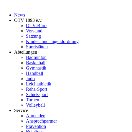
News
OTV 1893 e.v.
OTV-Büro
Vorstand
Satzung
Kinder- und Jugendordnung
Sportstätten
Abteilungen
Badminton
Basketball
Gymnastik
Handball
Judo
Leichtathletik
Reha-Sport
Schießsport
Turnen
Volleyball
Service
Anmelden
Ansprechpartner
Prävention
Beiträge