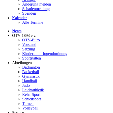
Änderung melden
Schadenmeldung
Spenden
Kalender
Alle Termine
News
OTV 1893 e.v.
OTV-Büro
Vorstand
Satzung
Kinder- und Jugendordnung
Sportstätten
Abteilungen
Badminton
Basketball
Gymnastik
Handball
Judo
Leichtathletik
Reha-Sport
Schießsport
Turnen
Volleyball
Service