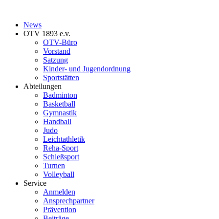
News
OTV 1893 e.v.
OTV-Büro
Vorstand
Satzung
Kinder- und Jugendordnung
Sportstätten
Abteilungen
Badminton
Basketball
Gymnastik
Handball
Judo
Leichtathletik
Reha-Sport
Schießsport
Turnen
Volleyball
Service
Anmelden
Ansprechpartner
Prävention
Beiträge