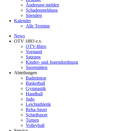
Änderung melden
Schadenmeldung
Spenden
Kalender
Alle Termine
News
OTV 1893 e.v.
OTV-Büro
Vorstand
Satzung
Kinder- und Jugendordnung
Sportstätten
Abteilungen
Badminton
Basketball
Gymnastik
Handball
Judo
Leichtathletik
Reha-Sport
Schießsport
Turnen
Volleyball
Service