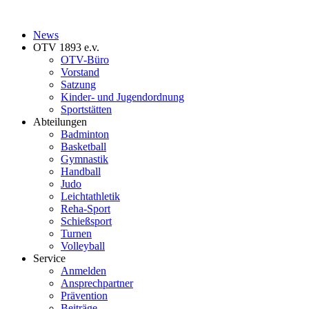
News
OTV 1893 e.v.
OTV-Büro
Vorstand
Satzung
Kinder- und Jugendordnung
Sportstätten
Abteilungen
Badminton
Basketball
Gymnastik
Handball
Judo
Leichtathletik
Reha-Sport
Schießsport
Turnen
Volleyball
Service
Anmelden
Ansprechpartner
Prävention
Beiträge