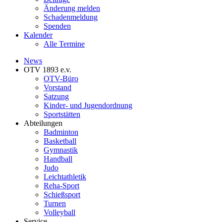
Änderung melden
Schadenmeldung
Spenden
Kalender
Alle Termine
News
OTV 1893 e.v.
OTV-Büro
Vorstand
Satzung
Kinder- und Jugendordnung
Sportstätten
Abteilungen
Badminton
Basketball
Gymnastik
Handball
Judo
Leichtathletik
Reha-Sport
Schießsport
Turnen
Volleyball
Service