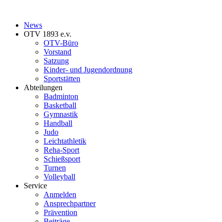
News
OTV 1893 e.v.
OTV-Büro
Vorstand
Satzung
Kinder- und Jugendordnung
Sportstätten
Abteilungen
Badminton
Basketball
Gymnastik
Handball
Judo
Leichtathletik
Reha-Sport
Schießsport
Turnen
Volleyball
Service
Anmelden
Ansprechpartner
Prävention
Beiträge