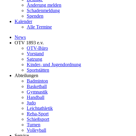
Änderung melden
Schadenmeldung
Spenden
Kalender
Alle Termine
News
OTV 1893 e.v.
OTV-Büro
Vorstand
Satzung
Kinder- und Jugendordnung
Sportstätten
Abteilungen
Badminton
Basketball
Gymnastik
Handball
Judo
Leichtathletik
Reha-Sport
Schießsport
Turnen
Volleyball
Service