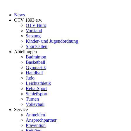
News
OTV 1893 e.v.
OTV-Büro
Vorstand
Satzung
Kinder- und Jugendordnung
Sportstätten
Abteilungen
Badminton
Basketball
Gymnastik
Handball
Judo
Leichtathletik
Reha-Sport
Schießsport
Turnen
Volleyball
Service
Anmelden
Ansprechpartner
Prävention
Beiträge