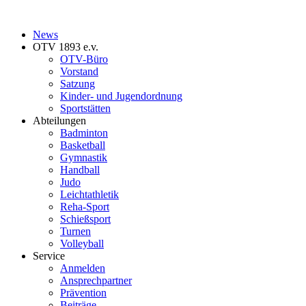
News
OTV 1893 e.v.
OTV-Büro
Vorstand
Satzung
Kinder- und Jugendordnung
Sportstätten
Abteilungen
Badminton
Basketball
Gymnastik
Handball
Judo
Leichtathletik
Reha-Sport
Schießsport
Turnen
Volleyball
Service
Anmelden
Ansprechpartner
Prävention
Beiträge