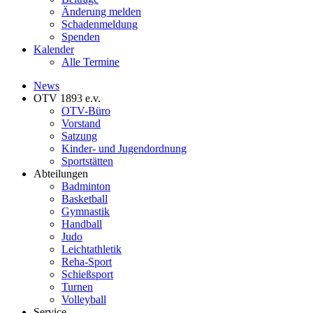
Änderung melden
Schadenmeldung
Spenden
Kalender
Alle Termine
News
OTV 1893 e.v.
OTV-Büro
Vorstand
Satzung
Kinder- und Jugendordnung
Sportstätten
Abteilungen
Badminton
Basketball
Gymnastik
Handball
Judo
Leichtathletik
Reha-Sport
Schießsport
Turnen
Volleyball
Service