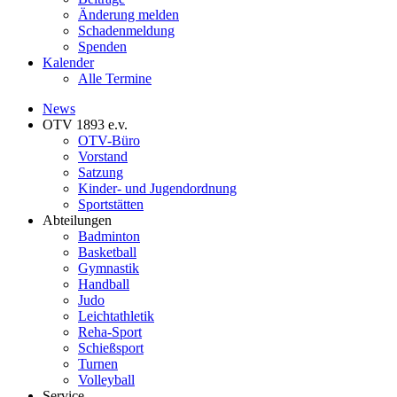
Änderung melden
Schadenmeldung
Spenden
Kalender
Alle Termine
News
OTV 1893 e.v.
OTV-Büro
Vorstand
Satzung
Kinder- und Jugendordnung
Sportstätten
Abteilungen
Badminton
Basketball
Gymnastik
Handball
Judo
Leichtathletik
Reha-Sport
Schießsport
Turnen
Volleyball
Service