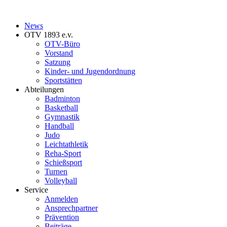
News
OTV 1893 e.v.
OTV-Büro
Vorstand
Satzung
Kinder- und Jugendordnung
Sportstätten
Abteilungen
Badminton
Basketball
Gymnastik
Handball
Judo
Leichtathletik
Reha-Sport
Schießsport
Turnen
Volleyball
Service
Anmelden
Ansprechpartner
Prävention
Beiträge