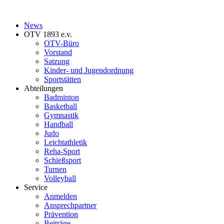
News
OTV 1893 e.v.
OTV-Büro
Vorstand
Satzung
Kinder- und Jugendordnung
Sportstätten
Abteilungen
Badminton
Basketball
Gymnastik
Handball
Judo
Leichtathletik
Reha-Sport
Schießsport
Turnen
Volleyball
Service
Anmelden
Ansprechpartner
Prävention
Beiträge