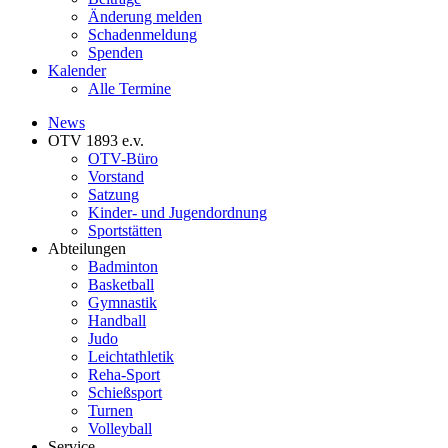
Änderung melden
Schadenmeldung
Spenden
Kalender
Alle Termine
News
OTV 1893 e.v.
OTV-Büro
Vorstand
Satzung
Kinder- und Jugendordnung
Sportstätten
Abteilungen
Badminton
Basketball
Gymnastik
Handball
Judo
Leichtathletik
Reha-Sport
Schießsport
Turnen
Volleyball
Service