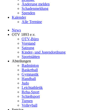
Änderung melden
Schadenmeldung
Spenden
Kalender
Alle Termine
News
OTV 1893 e.v.
OTV-Büro
Vorstand
Satzung
Kinder- und Jugendordnung
Sportstätten
Abteilungen
Badminton
Basketball
Gymnastik
Handball
Judo
Leichtathletik
Reha-Sport
Schießsport
Turnen
Volleyball
Service