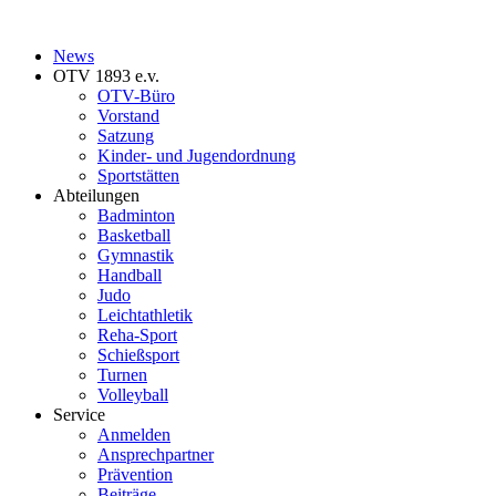
News
OTV 1893 e.v.
OTV-Büro
Vorstand
Satzung
Kinder- und Jugendordnung
Sportstätten
Abteilungen
Badminton
Basketball
Gymnastik
Handball
Judo
Leichtathletik
Reha-Sport
Schießsport
Turnen
Volleyball
Service
Anmelden
Ansprechpartner
Prävention
Beiträge