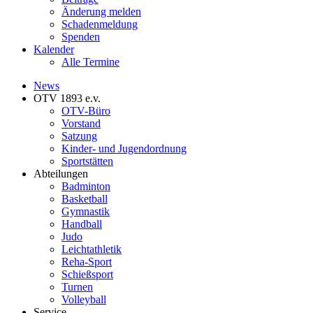
Änderung melden
Schadenmeldung
Spenden
Kalender
Alle Termine
News
OTV 1893 e.v.
OTV-Büro
Vorstand
Satzung
Kinder- und Jugendordnung
Sportstätten
Abteilungen
Badminton
Basketball
Gymnastik
Handball
Judo
Leichtathletik
Reha-Sport
Schießsport
Turnen
Volleyball
Service