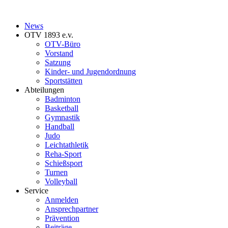
News
OTV 1893 e.v.
OTV-Büro
Vorstand
Satzung
Kinder- und Jugendordnung
Sportstätten
Abteilungen
Badminton
Basketball
Gymnastik
Handball
Judo
Leichtathletik
Reha-Sport
Schießsport
Turnen
Volleyball
Service
Anmelden
Ansprechpartner
Prävention
Beiträge