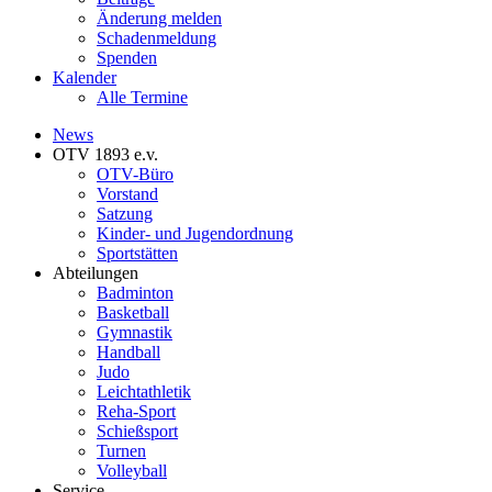
Änderung melden
Schadenmeldung
Spenden
Kalender
Alle Termine
News
OTV 1893 e.v.
OTV-Büro
Vorstand
Satzung
Kinder- und Jugendordnung
Sportstätten
Abteilungen
Badminton
Basketball
Gymnastik
Handball
Judo
Leichtathletik
Reha-Sport
Schießsport
Turnen
Volleyball
Service