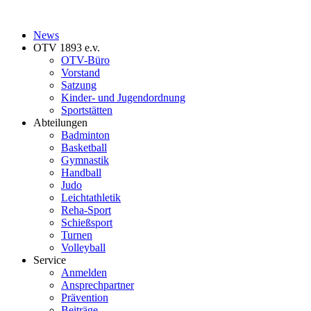
News
OTV 1893 e.v.
OTV-Büro
Vorstand
Satzung
Kinder- und Jugendordnung
Sportstätten
Abteilungen
Badminton
Basketball
Gymnastik
Handball
Judo
Leichtathletik
Reha-Sport
Schießsport
Turnen
Volleyball
Service
Anmelden
Ansprechpartner
Prävention
Beiträge