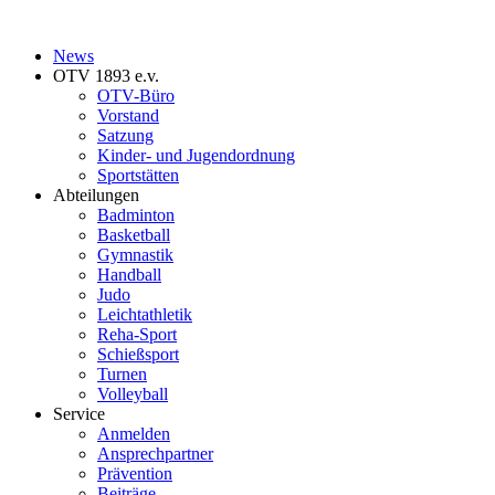
News
OTV 1893 e.v.
OTV-Büro
Vorstand
Satzung
Kinder- und Jugendordnung
Sportstätten
Abteilungen
Badminton
Basketball
Gymnastik
Handball
Judo
Leichtathletik
Reha-Sport
Schießsport
Turnen
Volleyball
Service
Anmelden
Ansprechpartner
Prävention
Beiträge