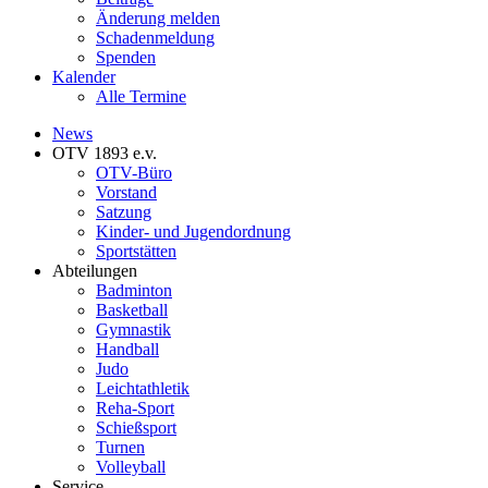
Änderung melden
Schadenmeldung
Spenden
Kalender
Alle Termine
News
OTV 1893 e.v.
OTV-Büro
Vorstand
Satzung
Kinder- und Jugendordnung
Sportstätten
Abteilungen
Badminton
Basketball
Gymnastik
Handball
Judo
Leichtathletik
Reha-Sport
Schießsport
Turnen
Volleyball
Service