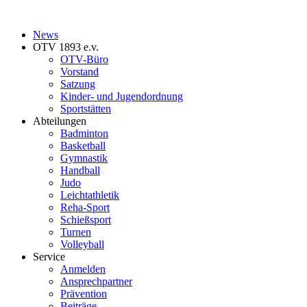
News
OTV 1893 e.v.
OTV-Büro
Vorstand
Satzung
Kinder- und Jugendordnung
Sportstätten
Abteilungen
Badminton
Basketball
Gymnastik
Handball
Judo
Leichtathletik
Reha-Sport
Schießsport
Turnen
Volleyball
Service
Anmelden
Ansprechpartner
Prävention
Beiträge