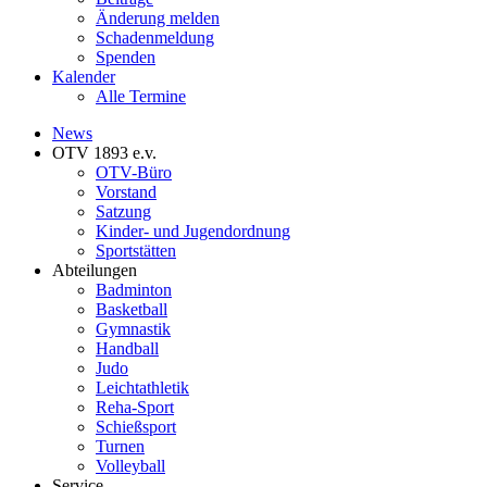
Änderung melden
Schadenmeldung
Spenden
Kalender
Alle Termine
News
OTV 1893 e.v.
OTV-Büro
Vorstand
Satzung
Kinder- und Jugendordnung
Sportstätten
Abteilungen
Badminton
Basketball
Gymnastik
Handball
Judo
Leichtathletik
Reha-Sport
Schießsport
Turnen
Volleyball
Service