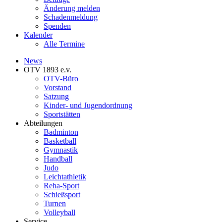
Änderung melden
Schadenmeldung
Spenden
Kalender
Alle Termine
News
OTV 1893 e.v.
OTV-Büro
Vorstand
Satzung
Kinder- und Jugendordnung
Sportstätten
Abteilungen
Badminton
Basketball
Gymnastik
Handball
Judo
Leichtathletik
Reha-Sport
Schießsport
Turnen
Volleyball
Service