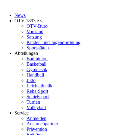
News
OTV 1893 e.v.
OTV-Büro
Vorstand
Satzung
Kinder- und Jugendordnung
Sportstätten
Abteilungen
Badminton
Basketball
Gymnastik
Handball
Judo
Leichtathletik
Reha-Sport
Schießsport
Turnen
Volleyball
Service
Anmelden
Ansprechpartner
Prävention
Beiträge