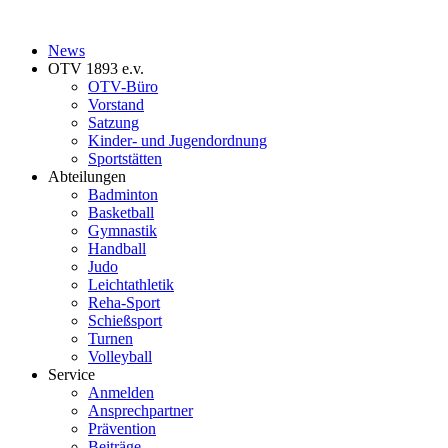
News
OTV 1893 e.v.
OTV-Büro
Vorstand
Satzung
Kinder- und Jugendordnung
Sportstätten
Abteilungen
Badminton
Basketball
Gymnastik
Handball
Judo
Leichtathletik
Reha-Sport
Schießsport
Turnen
Volleyball
Service
Anmelden
Ansprechpartner
Prävention
Beiträge