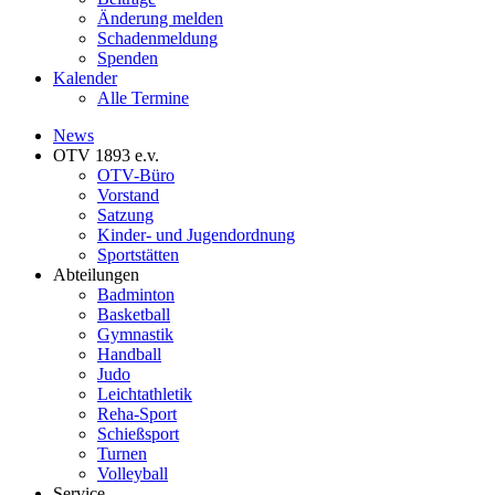
Änderung melden
Schadenmeldung
Spenden
Kalender
Alle Termine
News
OTV 1893 e.v.
OTV-Büro
Vorstand
Satzung
Kinder- und Jugendordnung
Sportstätten
Abteilungen
Badminton
Basketball
Gymnastik
Handball
Judo
Leichtathletik
Reha-Sport
Schießsport
Turnen
Volleyball
Service