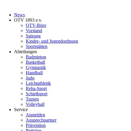
News
OTV 1893 e.v.
OTV-Büro
Vorstand
Satzung
Kinder- und Jugendordnung
Sportstätten
Abteilungen
Badminton
Basketball
Gymnastik
Handball
Judo
Leichtathletik
Reha-Sport
Schießsport
Turnen
Volleyball
Service
Anmelden
Ansprechpartner
Prävention
Beiträge