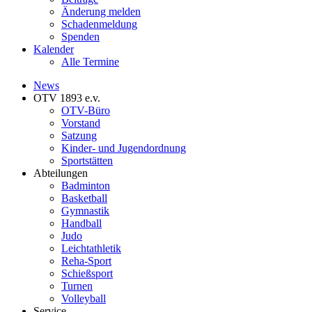
Änderung melden
Schadenmeldung
Spenden
Kalender
Alle Termine
News
OTV 1893 e.v.
OTV-Büro
Vorstand
Satzung
Kinder- und Jugendordnung
Sportstätten
Abteilungen
Badminton
Basketball
Gymnastik
Handball
Judo
Leichtathletik
Reha-Sport
Schießsport
Turnen
Volleyball
Service