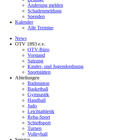
Änderung melden
Schadenmeldung
Spenden
Kalender
Alle Termine
News
OTV 1893 e.v.
OTV-Büro
Vorstand
Satzung
Kinder- und Jugendordnung
Sportstätten
Abteilungen
Badminton
Basketball
Gymnastik
Handball
Judo
Leichtathletik
Reha-Sport
Schießsport
Turnen
Volleyball
Service