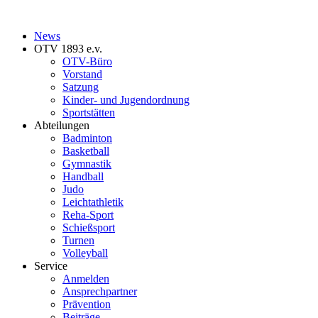
News
OTV 1893 e.v.
OTV-Büro
Vorstand
Satzung
Kinder- und Jugendordnung
Sportstätten
Abteilungen
Badminton
Basketball
Gymnastik
Handball
Judo
Leichtathletik
Reha-Sport
Schießsport
Turnen
Volleyball
Service
Anmelden
Ansprechpartner
Prävention
Beiträge