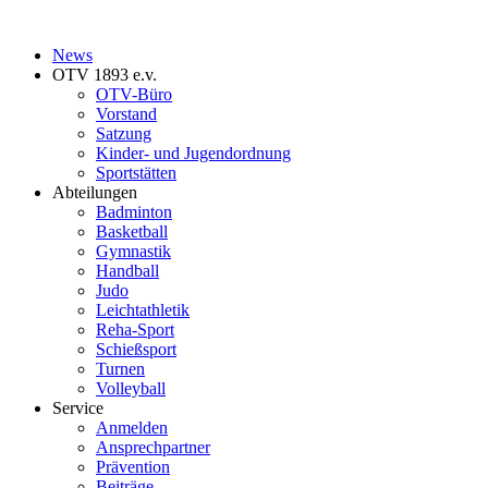
News
OTV 1893 e.v.
OTV-Büro
Vorstand
Satzung
Kinder- und Jugendordnung
Sportstätten
Abteilungen
Badminton
Basketball
Gymnastik
Handball
Judo
Leichtathletik
Reha-Sport
Schießsport
Turnen
Volleyball
Service
Anmelden
Ansprechpartner
Prävention
Beiträge