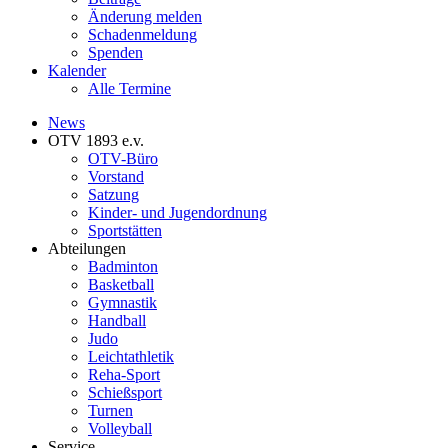
Änderung melden
Schadenmeldung
Spenden
Kalender
Alle Termine
News
OTV 1893 e.v.
OTV-Büro
Vorstand
Satzung
Kinder- und Jugendordnung
Sportstätten
Abteilungen
Badminton
Basketball
Gymnastik
Handball
Judo
Leichtathletik
Reha-Sport
Schießsport
Turnen
Volleyball
Service