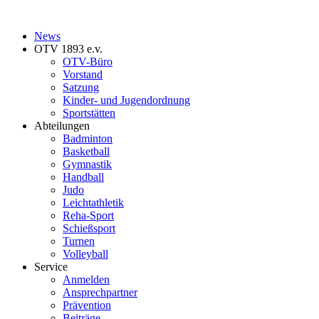
News
OTV 1893 e.v.
OTV-Büro
Vorstand
Satzung
Kinder- und Jugendordnung
Sportstätten
Abteilungen
Badminton
Basketball
Gymnastik
Handball
Judo
Leichtathletik
Reha-Sport
Schießsport
Turnen
Volleyball
Service
Anmelden
Ansprechpartner
Prävention
Beiträge