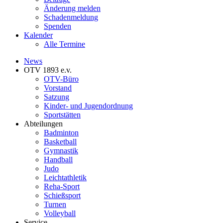
Änderung melden
Schadenmeldung
Spenden
Kalender
Alle Termine
News
OTV 1893 e.v.
OTV-Büro
Vorstand
Satzung
Kinder- und Jugendordnung
Sportstätten
Abteilungen
Badminton
Basketball
Gymnastik
Handball
Judo
Leichtathletik
Reha-Sport
Schießsport
Turnen
Volleyball
Service