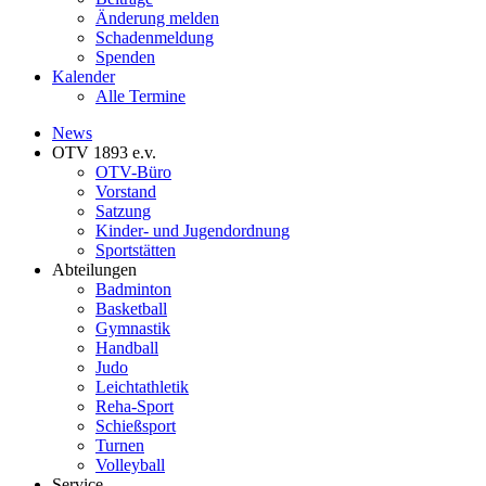
Änderung melden
Schadenmeldung
Spenden
Kalender
Alle Termine
News
OTV 1893 e.v.
OTV-Büro
Vorstand
Satzung
Kinder- und Jugendordnung
Sportstätten
Abteilungen
Badminton
Basketball
Gymnastik
Handball
Judo
Leichtathletik
Reha-Sport
Schießsport
Turnen
Volleyball
Service