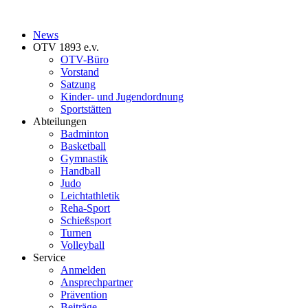
News
OTV 1893 e.v.
OTV-Büro
Vorstand
Satzung
Kinder- und Jugendordnung
Sportstätten
Abteilungen
Badminton
Basketball
Gymnastik
Handball
Judo
Leichtathletik
Reha-Sport
Schießsport
Turnen
Volleyball
Service
Anmelden
Ansprechpartner
Prävention
Beiträge