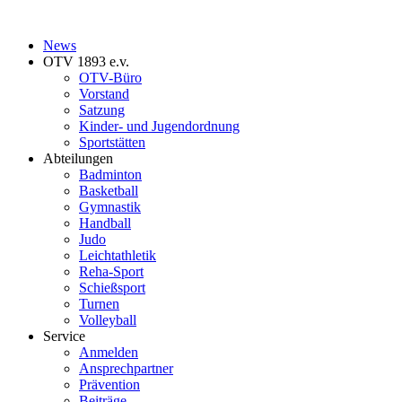
News
OTV 1893 e.v.
OTV-Büro
Vorstand
Satzung
Kinder- und Jugendordnung
Sportstätten
Abteilungen
Badminton
Basketball
Gymnastik
Handball
Judo
Leichtathletik
Reha-Sport
Schießsport
Turnen
Volleyball
Service
Anmelden
Ansprechpartner
Prävention
Beiträge