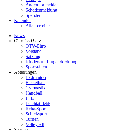
Änderung melden
Schadenmeldung
Spenden
Kalender
Alle Termine
News
OTV 1893 e.v.
OTV-Büro
Vorstand
Satzung
Kinder- und Jugendordnung
Sportstätten
Abteilungen
Badminton
Basketball
Gymnastik
Handball
Judo
Leichtathletik
Reha-Sport
Schießsport
Turnen
Volleyball
Service