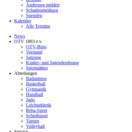
Änderung melden
Schadenmeldung
Spenden
Kalender
Alle Termine
News
OTV 1893 e.v.
OTV-Büro
Vorstand
Satzung
Kinder- und Jugendordnung
Sportstätten
Abteilungen
Badminton
Basketball
Gymnastik
Handball
Judo
Leichtathletik
Reha-Sport
Schießsport
Turnen
Volleyball
Service