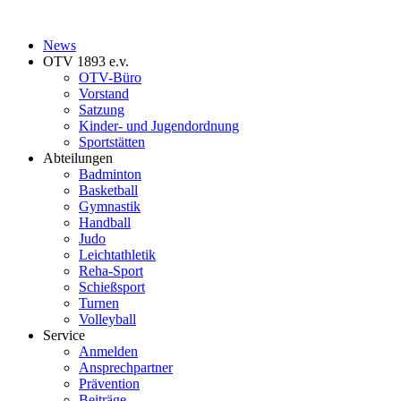
News
OTV 1893 e.v.
OTV-Büro
Vorstand
Satzung
Kinder- und Jugendordnung
Sportstätten
Abteilungen
Badminton
Basketball
Gymnastik
Handball
Judo
Leichtathletik
Reha-Sport
Schießsport
Turnen
Volleyball
Service
Anmelden
Ansprechpartner
Prävention
Beiträge