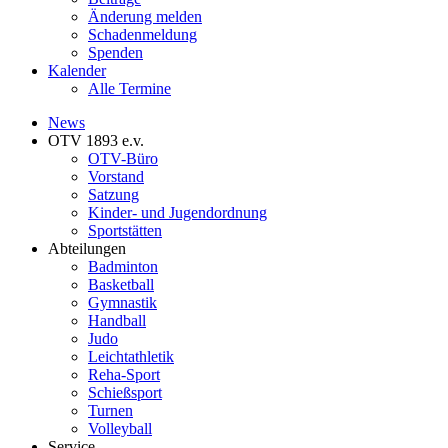
Änderung melden
Schadenmeldung
Spenden
Kalender
Alle Termine
News
OTV 1893 e.v.
OTV-Büro
Vorstand
Satzung
Kinder- und Jugendordnung
Sportstätten
Abteilungen
Badminton
Basketball
Gymnastik
Handball
Judo
Leichtathletik
Reha-Sport
Schießsport
Turnen
Volleyball
Service