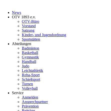
News
OTV 1893 e.v.
OTV-Büro
Vorstand
Satzung
Kinder- und Jugendordnung
Sportstätten
Abteilungen
Badminton
Basketball
Gymnastik
Handball
Judo
Leichtathletik
Reha-Sport
Schießsport
Turnen
Volleyball
Service
Anmelden
Ansprechpartner
Prävention
Beiträge