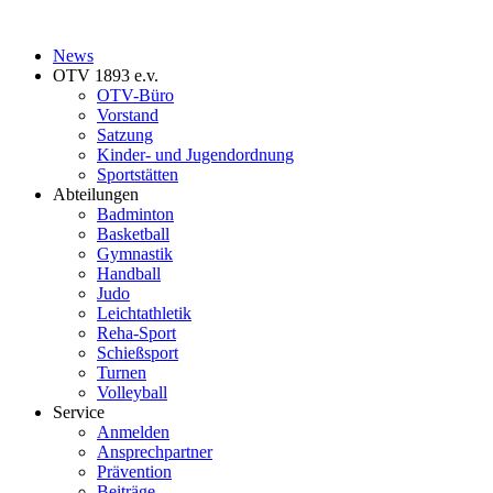
News
OTV 1893 e.v.
OTV-Büro
Vorstand
Satzung
Kinder- und Jugendordnung
Sportstätten
Abteilungen
Badminton
Basketball
Gymnastik
Handball
Judo
Leichtathletik
Reha-Sport
Schießsport
Turnen
Volleyball
Service
Anmelden
Ansprechpartner
Prävention
Beiträge