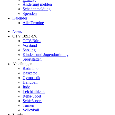
Änderung melden
Schadenmeldung
Spenden
Kalender
Alle Termine
News
OTV 1893 e.v.
OTV-Büro
Vorstand
Satzung
Kinder- und Jugendordnung
Sportstätten
Abteilungen
Badminton
Basketball
Gymnastik
Handball
Judo
Leichtathletik
Reha-Sport
Schießsport
Turnen
Volleyball
Service