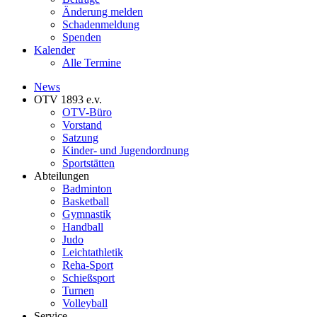
Änderung melden
Schadenmeldung
Spenden
Kalender
Alle Termine
News
OTV 1893 e.v.
OTV-Büro
Vorstand
Satzung
Kinder- und Jugendordnung
Sportstätten
Abteilungen
Badminton
Basketball
Gymnastik
Handball
Judo
Leichtathletik
Reha-Sport
Schießsport
Turnen
Volleyball
Service