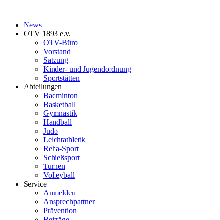
News
OTV 1893 e.v.
OTV-Büro
Vorstand
Satzung
Kinder- und Jugendordnung
Sportstätten
Abteilungen
Badminton
Basketball
Gymnastik
Handball
Judo
Leichtathletik
Reha-Sport
Schießsport
Turnen
Volleyball
Service
Anmelden
Ansprechpartner
Prävention
Beiträge