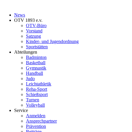
News
OTV 1893 e.v.
OTV-Büro
Vorstand
Satzung
Kinder- und Jugendordnung
Sportstätten
Abteilungen
Badminton
Basketball
Gymnastik
Handball
Judo
Leichtathletik
Reha-Sport
Schießsport
Turnen
Volleyball
Service
Anmelden
Ansprechpartner
Prävention
Beiträge