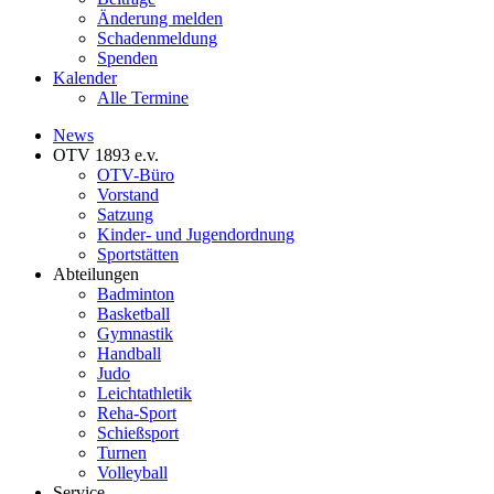
Änderung melden
Schadenmeldung
Spenden
Kalender
Alle Termine
News
OTV 1893 e.v.
OTV-Büro
Vorstand
Satzung
Kinder- und Jugendordnung
Sportstätten
Abteilungen
Badminton
Basketball
Gymnastik
Handball
Judo
Leichtathletik
Reha-Sport
Schießsport
Turnen
Volleyball
Service