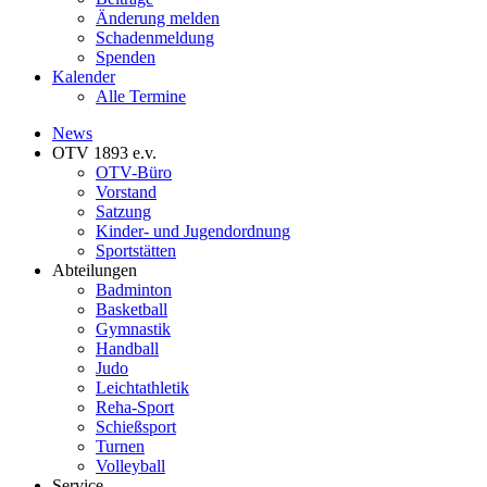
Änderung melden
Schadenmeldung
Spenden
Kalender
Alle Termine
News
OTV 1893 e.v.
OTV-Büro
Vorstand
Satzung
Kinder- und Jugendordnung
Sportstätten
Abteilungen
Badminton
Basketball
Gymnastik
Handball
Judo
Leichtathletik
Reha-Sport
Schießsport
Turnen
Volleyball
Service