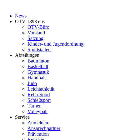
News
OTV 1893 e.v.
OTV-Büro
Vorstand
Satzung
Kinder- und Jugendordnung
Sportstätten
Abteilungen
Badminton
Basketball
Gymnastik
Handball
Judo
Leichtathletik
Reha-Sport
Schießsport
Turnen
Volleyball
Service
Anmelden
Ansprechpartner
Prävention
Beiträge