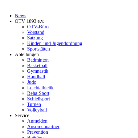
News
OTV 1893 e.v.
OTV-Büro
Vorstand
Satzung
Kinder- und Jugendordnung
Sportstätten
Abteilungen
Badminton
Basketball
Gymnastik
Handball
Judo
Leichtathletik
Reha-Sport
Schießsport
Turnen
Volleyball
Service
Anmelden
Ansprechpartner
Prävention
Beiträge