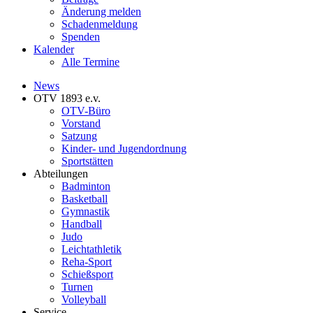
Änderung melden
Schadenmeldung
Spenden
Kalender
Alle Termine
News
OTV 1893 e.v.
OTV-Büro
Vorstand
Satzung
Kinder- und Jugendordnung
Sportstätten
Abteilungen
Badminton
Basketball
Gymnastik
Handball
Judo
Leichtathletik
Reha-Sport
Schießsport
Turnen
Volleyball
Service