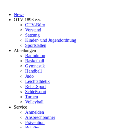
News
OTV 1893 e.v.
OTV-Büro
Vorstand
Satzung
Kinder- und Jugendordnung
Sportstätten
Abteilungen
Badminton
Basketball
Gymnastik
Handball
Judo
Leichtathletik
Reha-Sport
Schießsport
Turnen
Volleyball
Service
Anmelden
Ansprechpartner
Prävention
Beiträge