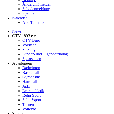
Änderung melden
Schadenmeldung
Spenden
Kalender
Alle Termine
News
OTV 1893 e.v.
OTV-Büro
Vorstand
Satzung
Kinder- und Jugendordnung
Sportstätten
Abteilungen
Badminton
Basketball
Gymnastik
Handball
Judo
Leichtathletik
Reha-Sport
Schießsport
Turnen
Volleyball
Service