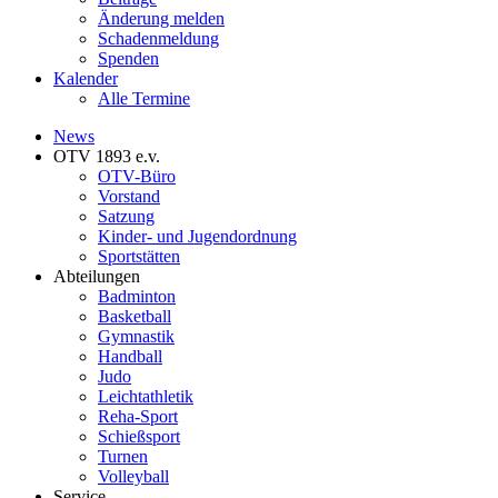
Änderung melden
Schadenmeldung
Spenden
Kalender
Alle Termine
News
OTV 1893 e.v.
OTV-Büro
Vorstand
Satzung
Kinder- und Jugendordnung
Sportstätten
Abteilungen
Badminton
Basketball
Gymnastik
Handball
Judo
Leichtathletik
Reha-Sport
Schießsport
Turnen
Volleyball
Service