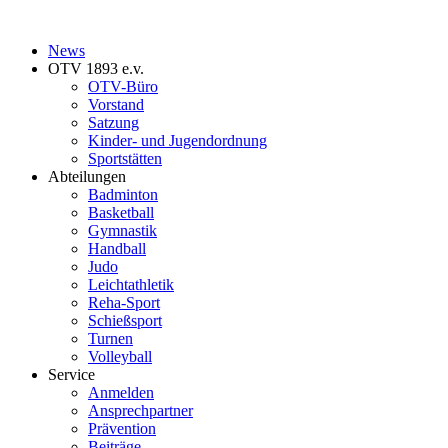
News
OTV 1893 e.v.
OTV-Büro
Vorstand
Satzung
Kinder- und Jugendordnung
Sportstätten
Abteilungen
Badminton
Basketball
Gymnastik
Handball
Judo
Leichtathletik
Reha-Sport
Schießsport
Turnen
Volleyball
Service
Anmelden
Ansprechpartner
Prävention
Beiträge